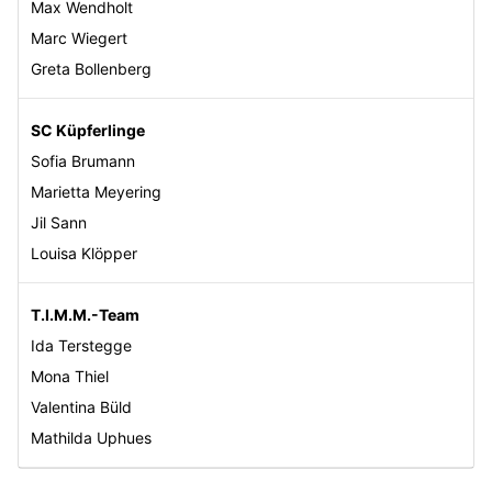
Max Wendholt
Marc Wiegert
Greta Bollenberg
SC Küpferlinge
Sofia Brumann
Marietta Meyering
Jil Sann
Louisa Klöpper
T.I.M.M.-Team
Ida Terstegge
Mona Thiel
Valentina Büld
Mathilda Uphues