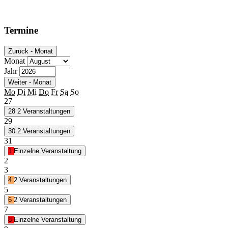
Termine
Zurück - Monat
Monat
Jahr
Weiter - Monat
Mo
Di
Mi
Do
Fr
Sa
So
27
28
2 Veranstaltungen
29
30
2 Veranstaltungen
31
1
Einzelne Veranstaltung
2
3
4
2 Veranstaltungen
5
6
2 Veranstaltungen
7
8
Einzelne Veranstaltung