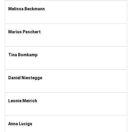
Melissa Beckmann
2003
11
Marius Paschert
1993
8
Tina Bomkamp
1987
10
Daniel Niestegge
1984
10
Leonie Meirich
1996
10
Anna Luciga