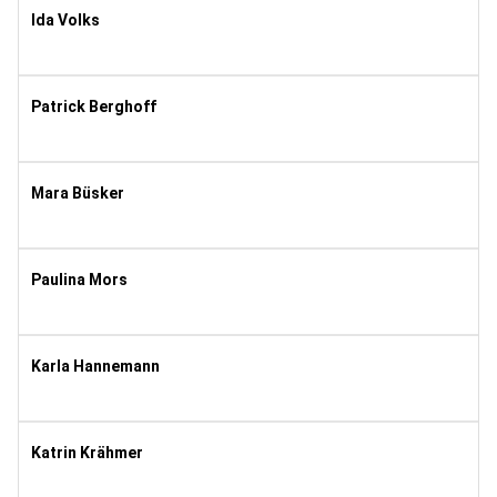
Ida Volks
2008
11
Patrick Berghoff
1988
11
Mara Büsker
2008
10
Paulina Mors
1995
8
Karla Hannemann
2007
10
Katrin Krähmer
1994