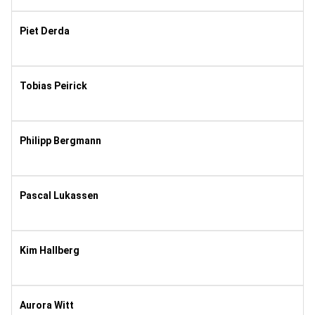
8
Piet Derda
2019
4
Tobias Peirick
1999
8
Philipp Bergmann
2004
8
Pascal Lukassen
2003
8
Kim Hallberg
1993
10
Aurora Witt