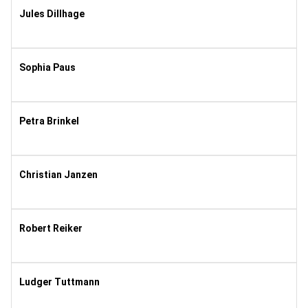
Jules Dillhage
2005
8
Sophia Paus
2001
11
Petra Brinkel
1962
9
Christian Janzen
1971
11
Robert Reiker
1983
11
Ludger Tuttmann
1969