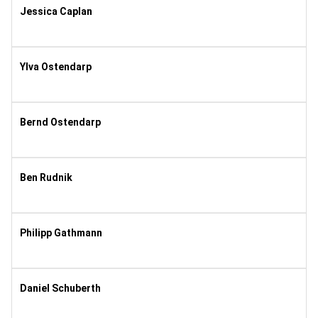
Jessica Caplan
1977
9
Ylva Ostendarp
2022
1
Bernd Ostendarp
1989
10
Ben Rudnik
2004
8
Philipp Gathmann
1989
8
Daniel Schuberth
1986