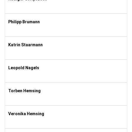
1972
8
Philipp Brumann
2014
3
Katrin Staarmann
1983
8
Leopold Nagels
2005
8
Torben Hemsing
1986
8
Veronika Hemsing
1990
8