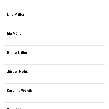
1972
10
Lina Müller
2011
10
Ida Müller
2013
10
Emilie Brillert
2001
10
Jürgen Nobis
1979
10
Karolina Wójcik
1994
10