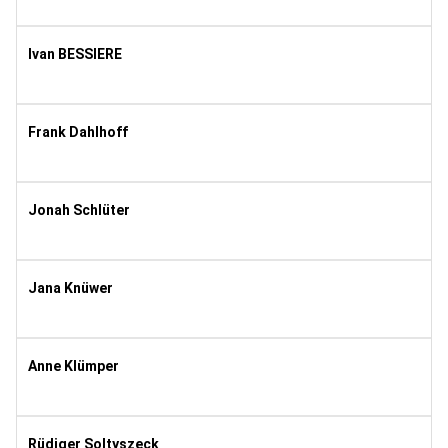
2011
11
Ivan BESSIERE
1980
11
Frank Dahlhoff
1964
8
Jonah Schlüter
2002
8
Jana Knüwer
1991
8
Anne Klümper
1991
11
Rüdiger Soltyszeck