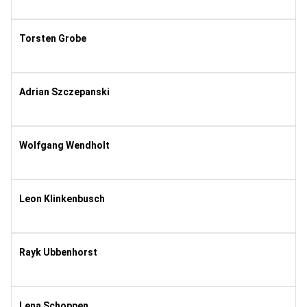
2005
8
Torsten Grobe
1981
8
Adrian Szczepanski
1977
11
Wolfgang Wendholt
1968
8
Leon Klinkenbusch
2002
8
Rayk Ubbenhorst
2003
8
Lena Schoppen