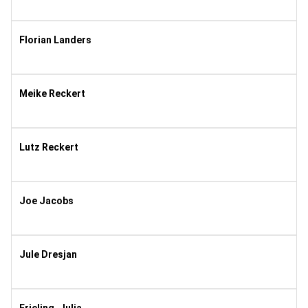
1994
11
Florian Landers
2005
8
Meike Reckert
1990
10
Lutz Reckert
1992
11
Joe Jacobs
1998
11
Jule Dresjan
2008
10