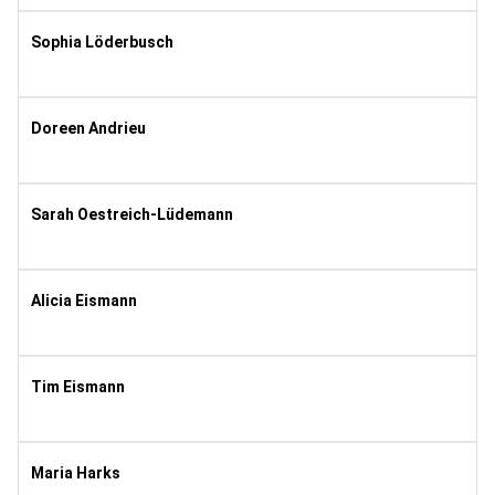
8
Sophia Löderbusch
2003
10
Doreen Andrieu
2000
10
Sarah Oestreich-Lüdemann
1992
9
Alicia Eismann
1996
8
Tim Eismann
1990
8
Maria Harks