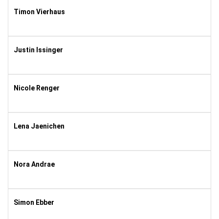
Timon Vierhaus
1987
11
Justin Issinger
2003
8
Nicole Renger
1974
10
Lena Jaenichen
2001
11
Nora Andrae
2021
1
Simon Ebber
1991