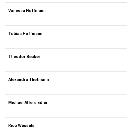
11
Vanessa Hoffmann
1993
10
Tobias Hoffmann
1987
11
Theodor Beuker
2009
8
Alexandra Thetmann
1978
8
Michael Alfers Edler
1985
11
Rico Wessels