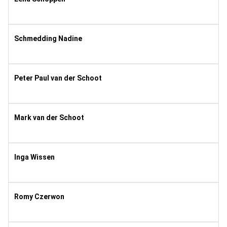
1995
11
Schmedding Nadine
1991
11
Peter Paul van der Schoot
1961
8
Mark van der Schoot
1998
8
Inga Wissen
1968
9
Romy Czerwon
2008
11