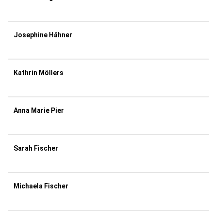
1990
8
Josephine Hähner
2021
1
Kathrin Möllers
1982
8
Anna Marie Pier
2008
11
Sarah Fischer
1999
11
Michaela Fischer
1969
11