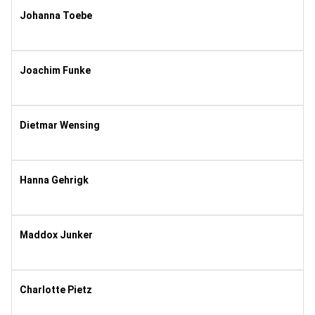
Johanna Toebe
1983
8
Joachim Funke
1955
10
Dietmar Wensing
1977
8
Hanna Gehrigk
2007
10
Maddox Junker
2009
8
Charlotte Pietz
2009