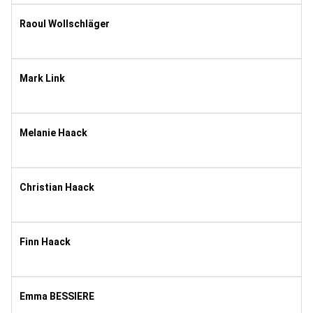
Raoul Wollschläger
1981
11
Mark Link
1997
8
Melanie Haack
1978
11
Christian Haack
1974
11
Finn Haack
2015
3
Emma BESSIERE