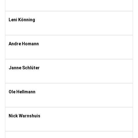
2005
8
Leni Könning
2015
2
Andre Homann
1981
10
Janne Schlüter
2021
1
Ole Hellmann
2021
1
Nick Warnshuis
1991
10