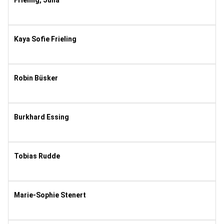
Frieling, Julia
1981
11
Kaya Sofie Frieling
2005
11
Robin Büsker
1995
8
Burkhard Essing
1975
8
Tobias Rudde
1991
8
Marie-Sophie Stenert
2008
10