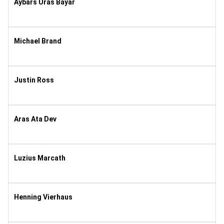
Aybars Uras Bayar
2022
1
Michael Brand
1981
8
Justin Ross
1991
8
Aras Ata Dev
2022
1
Luzius Marcath
2010
8
Henning Vierhaus
2021
1