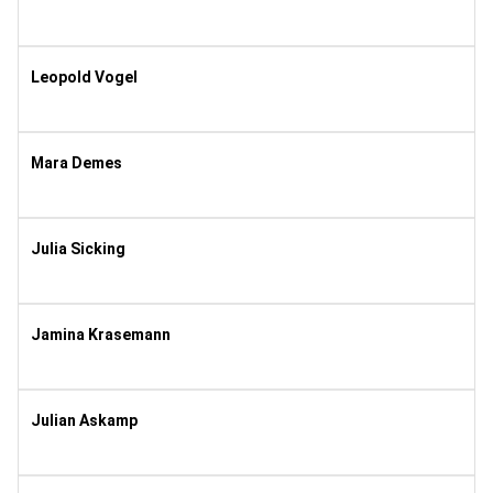
2010
2
Leopold Vogel
2016
3
Mara Demes
2016
2
Julia Sicking
1992
8
Jamina Krasemann
1990
11
Julian Askamp
1996
11