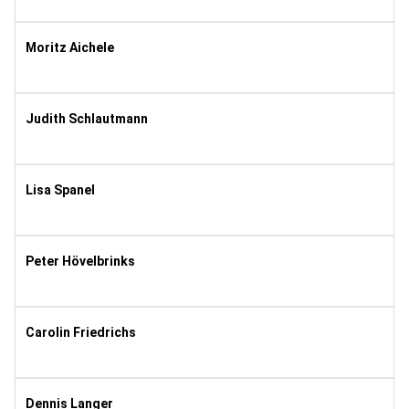
1993
11
Moritz Aichele
1994
11
Judith Schlautmann
2000
11
Lisa Spanel
1992
8
Peter Hövelbrinks
1983
8
Carolin Friedrichs
1994
11
Dennis Langer