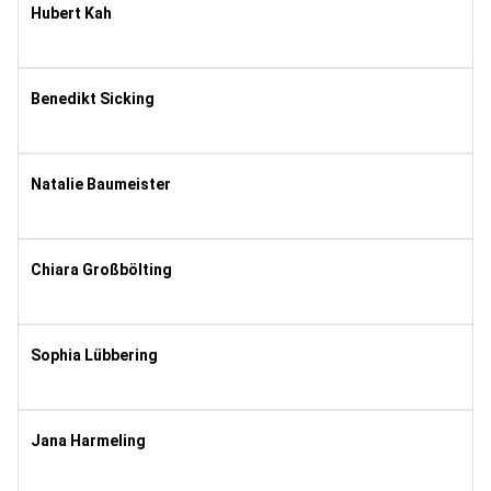
Hubert Kah
1972
9
Benedikt Sicking
1989
10
Natalie Baumeister
2000
8
Chiara Großbölting
2002
8
Sophia Lübbering
2002
8
Jana Harmeling
2002
8