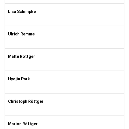
8
Lisa Schimpke
1997
8
Ulrich Remme
1969
8
Malte Röttger
2002
10
Hyojin Park
2001
10
Christoph Röttger
1968
10
Marion Röttger