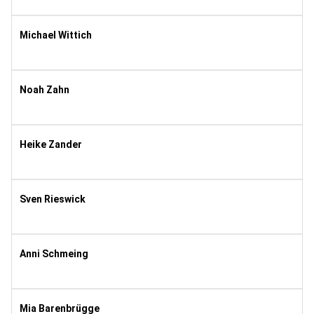
2004
11
Michael Wittich
1999
11
Noah Zahn
2018
6
Heike Zander
1966
10
Sven Rieswick
1993
10
Anni Schmeing
2020
1
Mia Barenbrügge