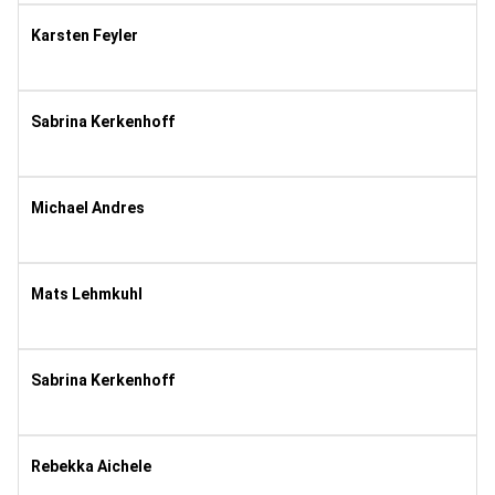
Karsten Feyler
1987
8
Sabrina Kerkenhoff
1990
8
Michael Andres
1977
8
Mats Lehmkuhl
2019
4
Sabrina Kerkenhoff
1990
11
Rebekka Aichele