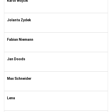
Karol Wójcik
1993
10
Jolanta Zydek
1996
10
Fabian Niemann
1995
8
Jan Doods
1995
8
Max Schneider
1995
8
Lena
2003
10