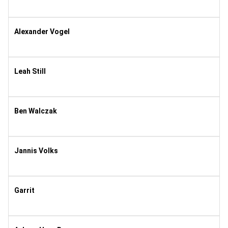
1960
11
Alexander Vogel
1984
11
Leah Still
2004
10
Ben Walczak
2008
8
Jannis Volks
2006
8
Garrit
1988
8