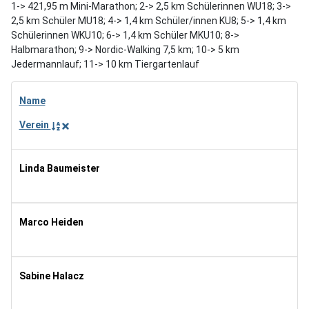
1-> 421,95 m Mini-Marathon; 2-> 2,5 km Schülerinnen WU18; 3->
2,5 km Schüler MU18; 4-> 1,4 km Schüler/innen KU8; 5-> 1,4 km
Schülerinnen WKU10; 6-> 1,4 km Schüler MKU10; 8->
Halbmarathon; 9-> Nordic-Walking 7,5 km; 10-> 5 km
Jedermannlauf; 11-> 10 km Tiergartenlauf
Name
Geburtsjahr
Verein
Wettbewerb
Linda Baumeister
2004
11
Marco Heiden
1980
10
Sabine Halacz
1963
9