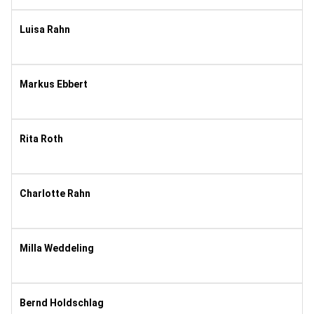
8
Luisa Rahn
2008
10
Markus Ebbert
1973
8
Rita Roth
1969
11
Charlotte Rahn
2006
10
Milla Weddeling
2008
10
Bernd Holdschlag