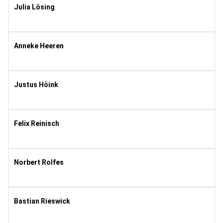
Julia Lösing
1987
8
Anneke Heeren
2002
8
Justus Höink
1998
8
Felix Reinisch
1995
11
Norbert Rolfes
1961
8
Bastian Rieswick
1995
11