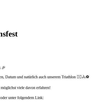
sfest
s 🎉
en, Datum und natürlich auch unserem Triathlon 🏃‍♂️🚴⚽️
 möglichst viele davon erfahren!
 oder unter folgendem Link: