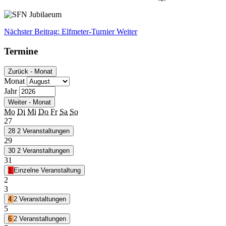
Nächster Beitrag: Elfmeter-Turnier
Weiter
Termine
Zurück - Monat
Monat
Jahr
Weiter - Monat
Mo
Di
Mi
Do
Fr
Sa
So
27
28
2 Veranstaltungen
29
30
2 Veranstaltungen
31
1
Einzelne Veranstaltung
2
3
4
2 Veranstaltungen
5
6
2 Veranstaltungen